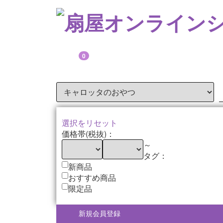
0
選択をリセット
価格帯(税抜)：
～
タグ：
新商品
おすすめ商品
限定品
新規会員登録